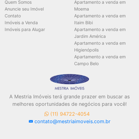
Vagas
Quem Somos
Apartamento a venda em
Anuncie seu Imóvel
Moema
Contato
Apartamento a venda em
Imóveis a Venda
Itaim Bibi
Área Útil (m²)
Imóveis para Alugar
Apartamento a venda em
Jardim América
Apartamento a venda em
Higienópolis
Área Total (m²)
Apartamento a venda em
Campo Belo
A Mestria Imóveis terá grande prazer em buscar as
BUSCAR
melhores oportunidades de negócios para você!
(11) 94722-4054
contato@mestriaimoveis.com.br