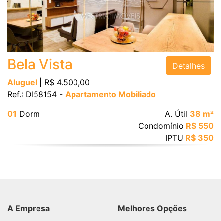
Bairro
Bela Vista
Detalhes
Aluguel
| R$ 4.500,00
Ref.: DI58154 -
Apartamento Mobiliado
Valor
01
Dorm
A. Útil
38 m²
Condomínio
R$ 550
IPTU
R$ 350
Dormitórios
Suítes
A Empresa
Melhores Opções