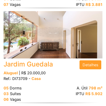
07
Vagas
IPTU
R$ 3.881
Jardim Guedala
Detalhes
Aluguel
| R$ 20.000,00
Ref.: DI73709 -
Casa
05
Dorms
A. Útil
798 m²
03
Suítes
IPTU
R$ 5.902
06
Vagas