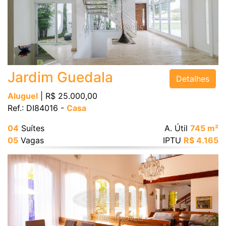
Jardim Guedala
Detalhes
Aluguel
| R$ 25.000,00
Ref.: DI84016 -
Casa
04
Suítes
A. Útil
745 m²
05
Vagas
IPTU
R$ 4.165