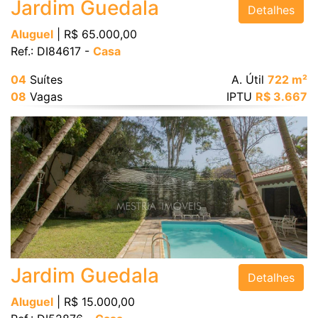
Jardim Guedala
Detalhes
Aluguel
| R$ 65.000,00
Ref.: DI84617 -
Casa
04
Suítes
A. Útil
722 m²
08
Vagas
IPTU
R$ 3.667
Jardim Guedala
Detalhes
Aluguel
| R$ 15.000,00