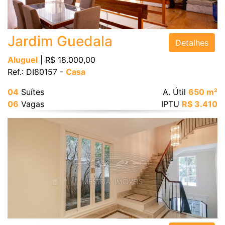
Jardim Guedala
Detalhes
Aluguel
| R$ 18.000,00
Ref.: DI80157 -
Casa
04
Suítes
A. Útil
650 m²
06
Vagas
IPTU
R$ 3.410