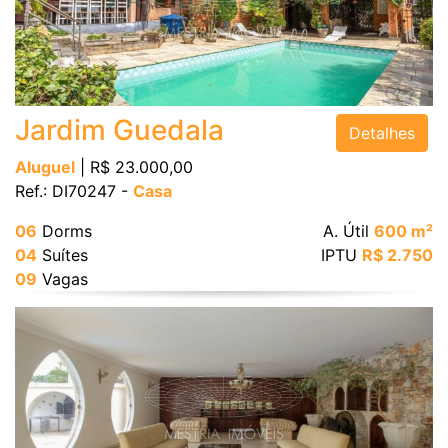
Bairro
Jardim Guedala
Detalhes
Aluguel
| R$ 23.000,00
Ref.: DI70247 -
Casa
Valor
06
Dorms
A. Útil
600 m²
04
Suítes
IPTU
R$ 2.750
09
Vagas
Dormitórios
Suítes