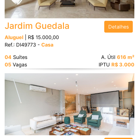
Vagas
Jardim Guedala
Detalhes
Área Útil (m²)
Aluguel
| R$ 15.000,00
Ref.: DI49773 -
Casa
Área Total (m²)
04
Suítes
A. Útil
616 m²
05
Vagas
IPTU
R$ 3.000
BUSCAR