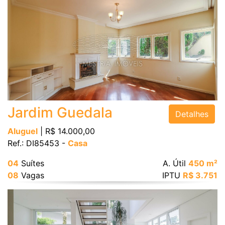
Jardim Guedala
Detalhes
Aluguel
| R$ 14.000,00
Ref.: DI85453 -
Casa
04
Suítes
A. Útil
450 m²
08
Vagas
IPTU
R$ 3.751