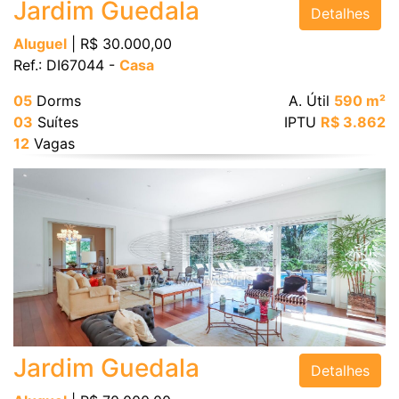
Jardim Guedala
Detalhes
Aluguel
| R$ 30.000,00
Ref.: DI67044 -
Casa
05
Dorms
A. Útil
590 m²
03
Suítes
IPTU
R$ 3.862
12
Vagas
Jardim Guedala
Detalhes