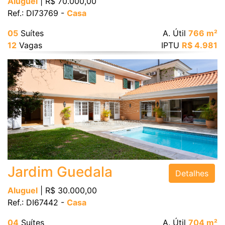
Aluguel
| R$ 70.000,00
Ref.: DI73769 -
Casa
05
Suítes
A. Útil
766 m²
12
Vagas
IPTU
R$ 4.981
Jardim Guedala
Detalhes
Aluguel
| R$ 30.000,00
Ref.: DI67442 -
Casa
04
Suítes
A. Útil
704 m²