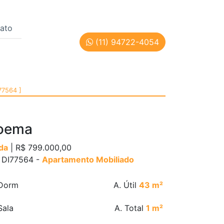
ato
(11) 94722-4054
ão Paulo | Cód: DI7756
77564 ]
oema
da
| R$ 799.000,00
: DI77564 -
Apartamento Mobiliado
Dorm
A. Útil
43 m²
ala
A. Total
1 m²