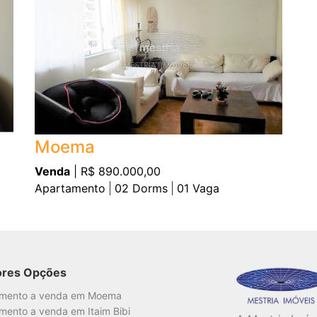
Moema
Venda
| R$ 890.000,00
Apartamento
02
Dorms
01
Vaga
ores Opções
amento a venda em Moema
mento a venda em Itaim Bibi