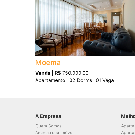
Moema
Venda
| R$ 750.000,00
Apartamento
02
Dorms
01
Vaga
A Empresa
Melh
Quem Somos
Apart
Anuncie seu Imóvel
Aparta