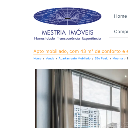
Home
Compr
Apartamento Mobiliado
Apto mobiliado, com 43 m² de conforto e e
Home
Venda
Apartamento Mobiliado
São Paulo
Moema