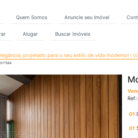
Quem Somos
Anuncie seu Imóvel
Cont
ar
Alugar
Buscar Imóveis
 para Venda, Moema, S
legância, projetado para o seu estilo de vida moderno!
[ DI
DI77564
M
Ven
Ref.
01
01
S