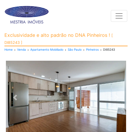
Toggle
Apartamento Mobiliado 
Exclusividade e alto padrão no DNA Pinheiros !
[
DI85243 ]
Home
Venda
Apartamento Mobiliado
São Paulo
Pinheiros
DI85243
Previous
Next