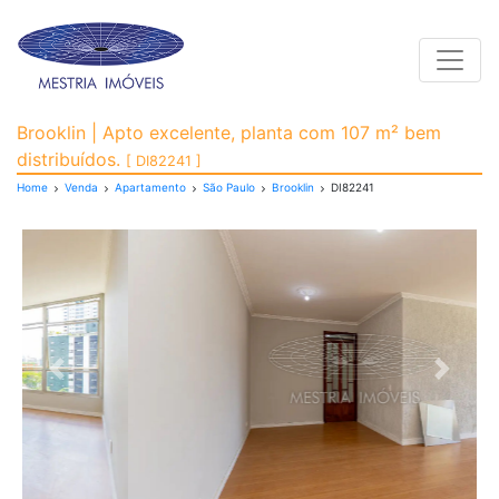
Toggle
Apartamento para Venda
Brooklin | Apto excelente, planta com 107 m² bem
distribuídos.
[ DI82241 ]
Home
Venda
Apartamento
São Paulo
Brooklin
DI82241
Previous
Next