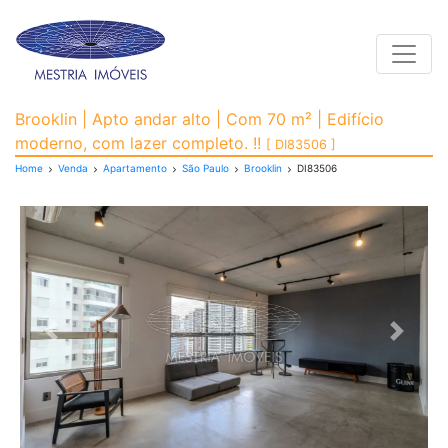
Toggle
Apartamento para Venda
Brooklin | Apto andar alto | Com 70 m² | Edifício
moderno, com lazer completo. !!
[ DI83506 ]
Home
Venda
Apartamento
São Paulo
Brooklin
DI83506
Previous
Next