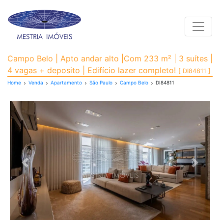
Toggle
Apartamento para Vend
Campo Belo | Apto andar alto |Com 233 m² | 3 suítes |
4 vagas + deposito | Edifício lazer completo!
[ DI84811 ]
Home
Venda
Apartamento
São Paulo
Campo Belo
DI84811
Previous
Next