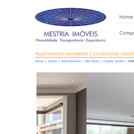
Home
Compr
Apartamento para Vend
Apartamento excelente | condomínio clube| 
Home
Venda
Apartamento
São Paulo
Cidade Jardim
DI6