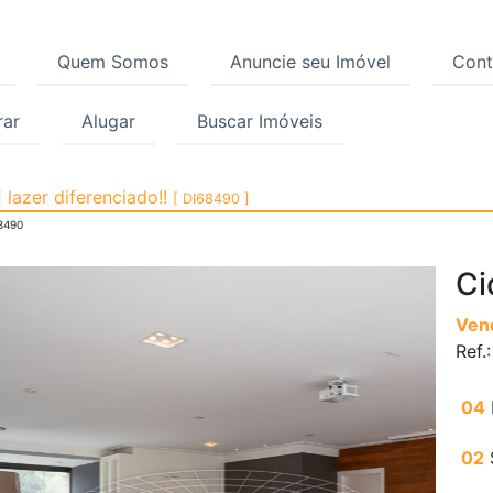
Quem Somos
Anuncie seu Imóvel
Cont
ar
Alugar
Buscar Imóveis
a, Cidade Jardim, São 
lazer diferenciado!!
[ DI68490 ]
8490
Ci
Ven
Ref.
04
02