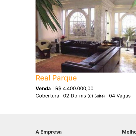
Real Parque
Venda
| R$ 4.400.000,00
Cobertura
02
Dorms
04
Vagas
(
01
Suíte)
A Empresa
Melh