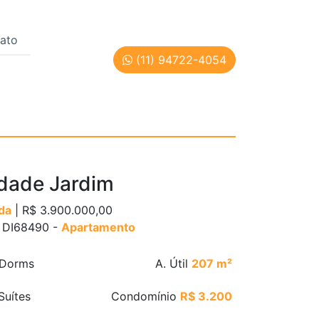
ato
(11) 94722-4054
Paulo | Cód: DI68490
dade Jardim
da
| R$ 3.900.000,00
: DI68490 -
Apartamento
Dorms
A. Útil
207 m²
Suítes
Condomínio
R$ 3.200