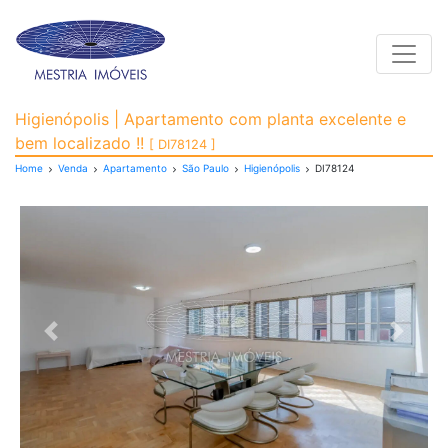
Toggle
Apartamento para Venda
Higienópolis | Apartamento com planta excelente e
bem localizado !!
[ DI78124 ]
Home
Venda
Apartamento
São Paulo
Higienópolis
DI78124
Previous
Next