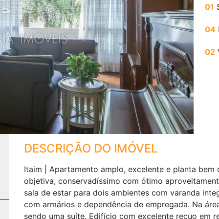
01
S
Next
04
02
DESCRIÇÃO DO IMÓVEL
Itaim | Apartamento amplo, excelente e planta bem 
objetiva, conservadíssimo com ótimo aproveitamen
sala de estar para dois ambientes com varanda integ
com armários e dependência de empregada. Na área 
sendo uma suíte. Edifício com excelente recuo em rel