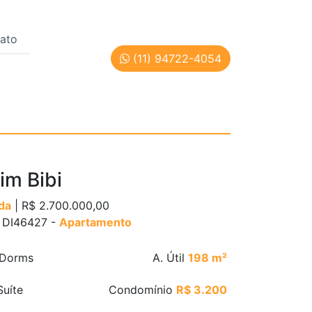
ato
(11) 94722-4054
 | Cód: DI46427
aim Bibi
da
| R$ 2.700.000,00
: DI46427 -
Apartamento
Dorms
A. Útil
198 m²
uíte
Condomínio
R$ 3.200