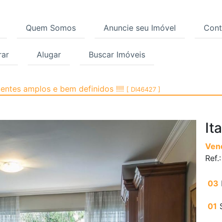
Quem Somos
Anuncie seu Imóvel
Cont
ar
Alugar
Buscar Imóveis
, Itaim Bibi, São Paulo
ntes amplos e bem definidos !!!!
[ DI46427 ]
It
Ven
Ref.
03
01
S