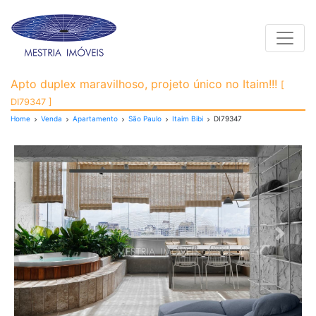
Toggle
Apartamento para Venda
Apto duplex maravilhoso, projeto único no Itaim!!!
[
DI79347 ]
Home
Venda
Apartamento
São Paulo
Itaim Bibi
DI79347
Previous
Next