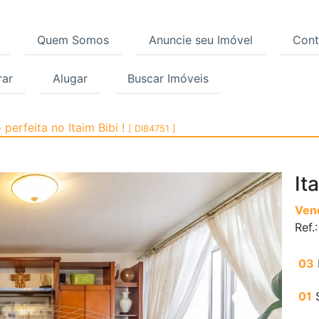
Quem Somos
Anuncie seu Imóvel
Cont
ar
Alugar
Buscar Imóveis
, Itaim Bibi, São Paulo
perfeita no Itaim Bibi !
[ DI84751 ]
It
Ven
Ref.
03
01
S