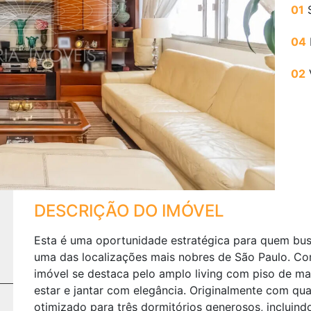
01
S
Next
04
02
DESCRIÇÃO DO IMÓVEL
Esta é uma oportunidade estratégica para quem busc
uma das localizações mais nobres de São Paulo. Com
imóvel se destaca pelo amplo living com piso de ma
estar e jantar com elegância. Originalmente com qua
otimizado para três dormitórios generosos, incluin