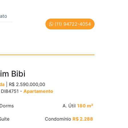
ato
(11) 94722-4054
 | Cód: DI84751
aim Bibi
da
| R$ 2.590.000,00
: DI84751 -
Apartamento
Dorms
A. Útil
180 m²
uíte
Condomínio
R$ 2.288