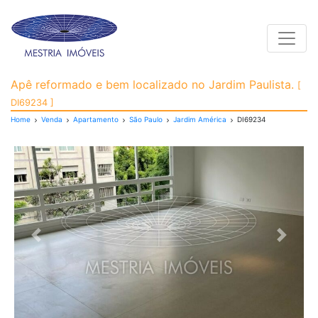
Toggle
Apartamento para Vend
Apê reformado e bem localizado no Jardim Paulista.
[
DI69234 ]
Home
Venda
Apartamento
São Paulo
Jardim América
DI69234
Previous
Next