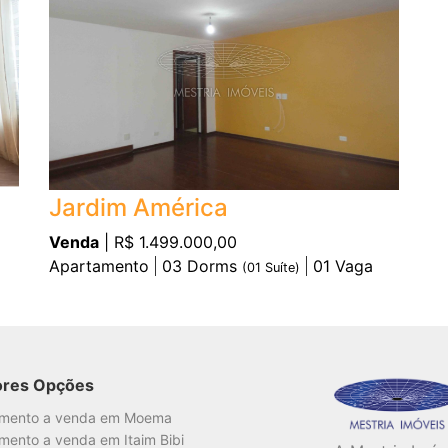
Jardim América
Venda
| R$ 1.499.000,00
Apartamento
03
Dorms
01
Vaga
(
01
Suíte)
ores Opções
amento a venda em Moema
mento a venda em Itaim Bibi