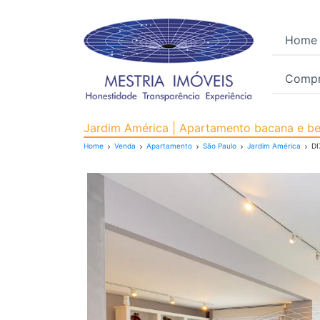
Home
Compr
Apartamento para Vend
Jardim América | Apartamento bacana e bem
Home
Venda
Apartamento
São Paulo
Jardim América
DI