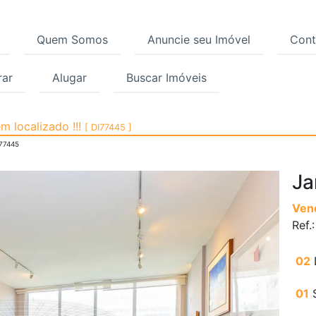
Quem Somos
Anuncie seu Imóvel
Cont
ar
Alugar
Buscar Imóveis
a, Jardim América, São
 localizado !!!
[ DI77445 ]
77445
Ja
Ven
Ref.
02
01
S