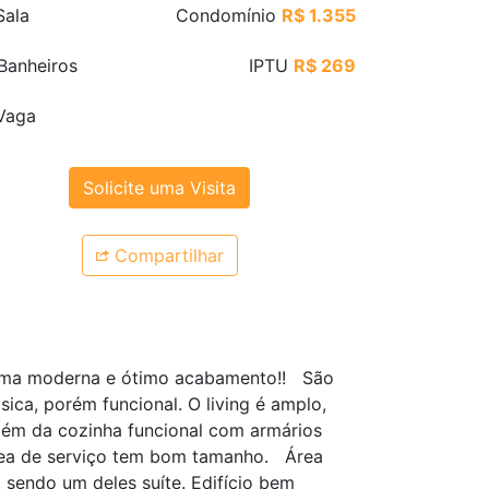
ala
Condomínio
R$ 1.355
Banheiros
IPTU
R$ 269
Vaga
Solicite uma Visita
Compartilhar
orma moderna e ótimo acabamento!! São
sica, porém funcional. O living é amplo,
 Além da cozinha funcional com armários
 área de serviço tem bom tamanho. Área
 sendo um deles suíte. Edifício bem