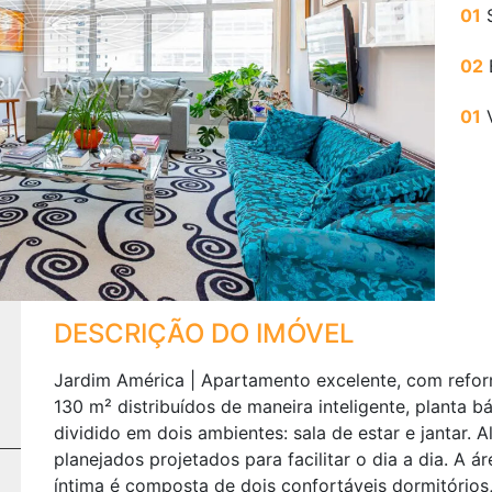
01
S
Next
02
01
DESCRIÇÃO DO IMÓVEL
Jardim América | Apartamento excelente, com ref
130 m² distribuídos de maneira inteligente, planta bá
dividido em dois ambientes: sala de estar e jantar.
planejados projetados para facilitar o dia a dia. A
íntima é composta de dois confortáveis dormitórios,