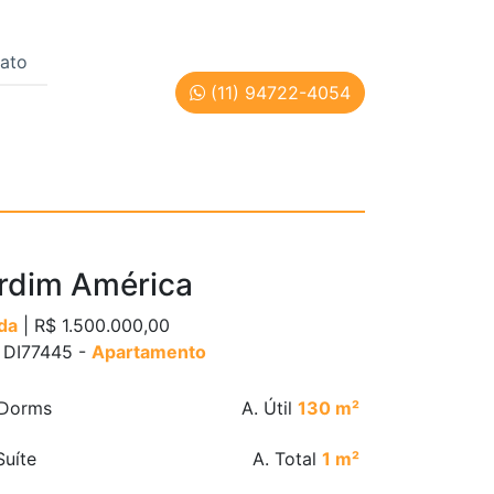
ato
(11) 94722-4054
 Paulo | Cód: DI77445
rdim América
da
| R$ 1.500.000,00
: DI77445 -
Apartamento
Dorms
A. Útil
130 m²
uíte
A. Total
1 m²