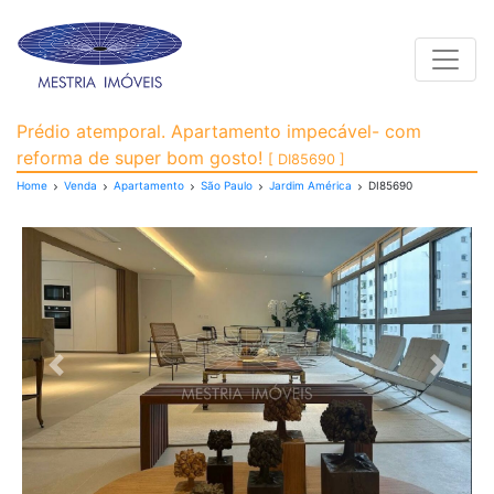
Toggle
Apartamento para Vend
Prédio atemporal. Apartamento impecável- com
reforma de super bom gosto!
[ DI85690 ]
Home
Venda
Apartamento
São Paulo
Jardim América
DI85690
Previous
Next