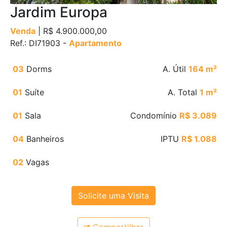
Jardim Europa
Venda
| R$ 4.900.000,00
Ref.: DI71903 -
Apartamento
03
Dorms
A. Útil
164 m²
01
Suíte
A. Total
1 m²
01
Sala
Condomínio
R$ 3.089
04
Banheiros
IPTU
R$ 1.088
02
Vagas
Solicite uma Visita