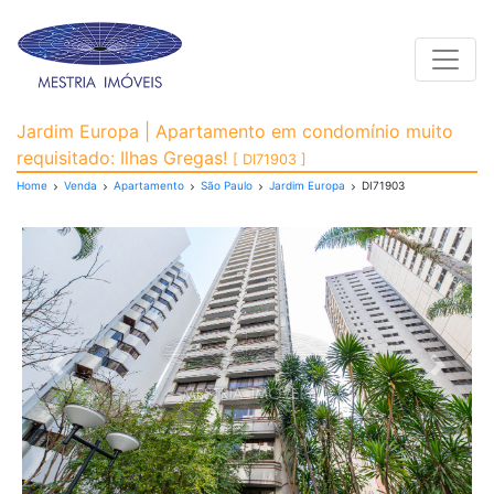
Toggle
Apartamento para Vend
Jardim Europa | Apartamento em condomínio muito
requisitado: Ilhas Gregas!
[ DI71903 ]
Home
Venda
Apartamento
São Paulo
Jardim Europa
DI71903
Previous
Next