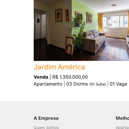
Jardim América
Venda
| R$ 1.350.000,00
Apartamento
03
Dorms
01
Vaga
(
01
Suíte)
A Empresa
Melh
Quem Somos
Apart