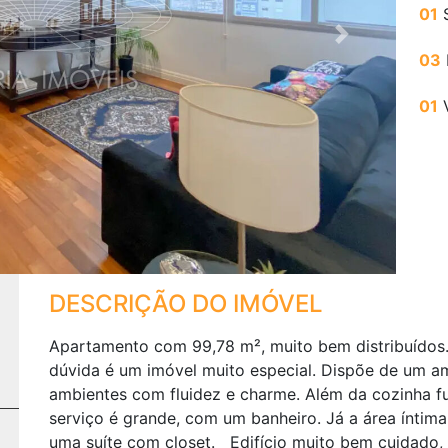
01
S
Next
03
01
DESCRIÇÃO DO IMÓVEL
Apartamento com 99,78 m², muito bem distribuídos. 
dúvida é um imóvel muito especial. Dispõe de um ampl
ambientes com fluidez e charme. Além da cozinha fun
serviço é grande, com um banheiro. Já a área íntim
uma suíte com closet. Edifício muito bem cuidado