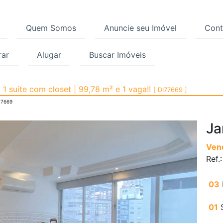
Quem Somos
Anuncie seu Imóvel
Cont
ar
Alugar
Buscar Imóveis
, Jardim Paulista, São
1 suíte com closet | 99,78 m² e 1 vaga!!
[ DI77669 ]
77669
Ja
Ven
Ref.
03
01
S