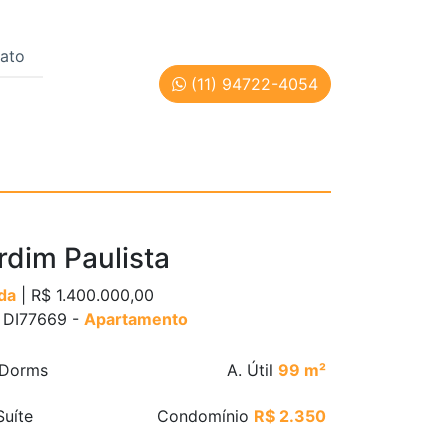
ato
(11) 94722-4054
 Paulo | Cód: DI77669
rdim Paulista
da
| R$ 1.400.000,00
: DI77669 -
Apartamento
Dorms
A. Útil
99 m²
uíte
Condomínio
R$ 2.350