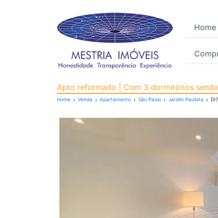
Home
Compr
Apartamento para Venda
Apto reformado | Com 3 dormitórios sendo 
Home
Venda
Apartamento
São Paulo
Jardim Paulista
DI