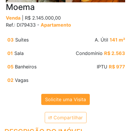
Moema
Venda
| R$ 2.145.000,00
Ref.: DI79433 -
Apartamento
03
Suítes
A. Útil
141 m²
01
Sala
Condomínio
R$ 2.563
05
Banheiros
IPTU
R$ 977
02
Vagas
Solicite uma Visita
Compartilhar