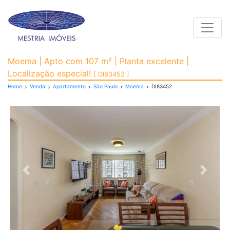
Toggle
Apartamento para Vend
Moema | Apto com 107 m² | Planta excelente |
Localização especial!
[ DI83452 ]
Home
Venda
Apartamento
São Paulo
Moema
DI83452
Previous
Next