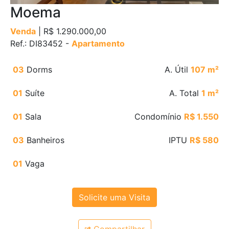
Moema
Venda
| R$ 1.290.000,00
Ref.: DI83452 -
Apartamento
03
Dorms
A. Útil
107 m²
01
Suíte
A. Total
1 m²
01
Sala
Condomínio
R$ 1.550
03
Banheiros
IPTU
R$ 580
01
Vaga
Solicite uma Visita