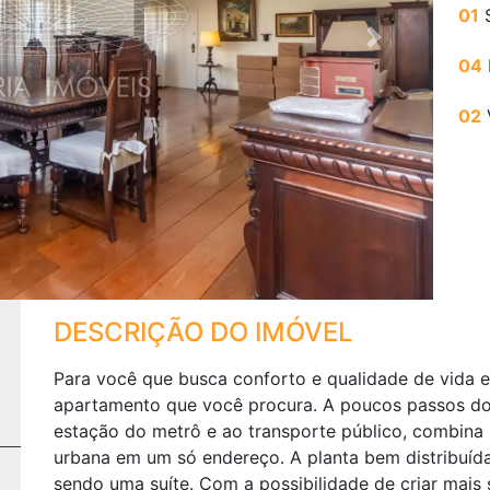
01
S
Next
04
02
DESCRIÇÃO DO IMÓVEL
Para você que busca conforto e qualidade de vida em
apartamento que você procura. A poucos passos do 
estação do metrô e ao transporte público, combina m
urbana em um só endereço. A planta bem distribuída 
sendo uma suíte. Com a possibilidade de criar mais