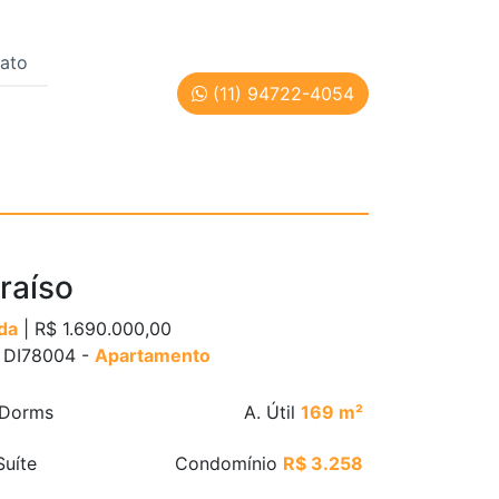
ato
(11) 94722-4054
 Cód: DI78004
raíso
da
| R$ 1.690.000,00
: DI78004 -
Apartamento
Dorms
A. Útil
169 m²
uíte
Condomínio
R$ 3.258