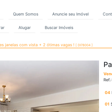
Quem Somos
Anuncie seu Imóvel
Cont
ar
Alugar
Buscar Imóveis
, Paraíso, São Paulo |
es janelas com vista + 2 ótimas vagas !
[ DI78004 ]
Pa
Ven
Ref.
04
01
S