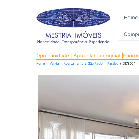
Home
Compr
Apartamento para Venda
Oportunidade | Apto planta original |Enorm
Home
Venda
Apartamento
São Paulo
Paraíso
DI78004