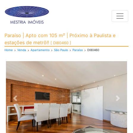
Toggle
Apartamento para Vend
Paraíso | Apto com 105 m² | Próximo à Paulista e
estações de metrô!!
[ DI80460 ]
Home
Venda
Apartamento
São Paulo
Paraíso
DI80460
Previous
Next