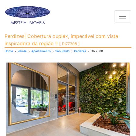
Toggle
Apartamento para Venda
Perdizes| Cobertura duplex, impecável com vista
inspiradora da região !!
[ DI77308 ]
Home
Venda
Apartamento
São Paulo
Perdizes
DI77308
Previous
Next