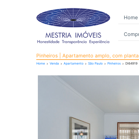
Home
Compr
Apartamento para Venda
Pinheiros | Apartamento amplo, com planta
Home
Venda
Apartamento
São Paulo
Pinheiros
DI64919