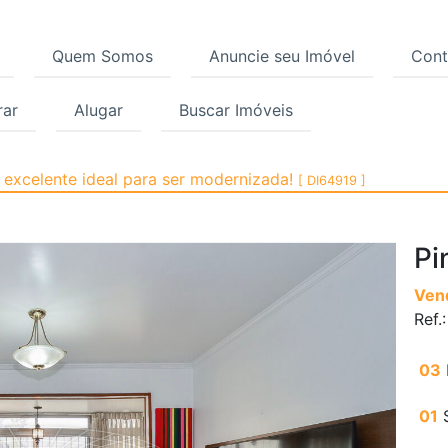
Quem Somos
Anuncie seu Imóvel
Cont
ar
Alugar
Buscar Imóveis
, Pinheiros, São Paulo
 excelente ideal para ser modernizada!
[ DI64919 ]
Pi
Ven
Ref.
03
01
S