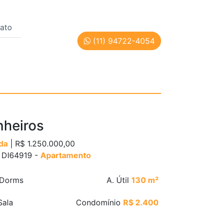
ato
(11) 94722-4054
 | Cód: DI64919
nheiros
da
| R$ 1.250.000,00
: DI64919 -
Apartamento
Dorms
A. Útil
130 m²
ala
Condomínio
R$ 2.400