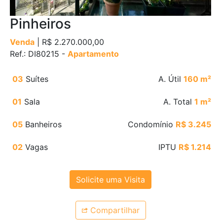
Pinheiros
Venda
| R$ 2.270.000,00
Ref.: DI80215 -
Apartamento
03
Suítes
A. Útil
160 m²
01
Sala
A. Total
1 m²
05
Banheiros
Condomínio
R$ 3.245
02
Vagas
IPTU
R$ 1.214
Solicite uma Visita
Compartilhar