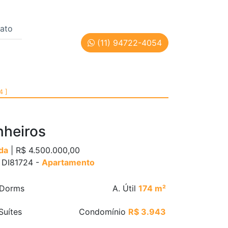
ato
(11) 94722-4054
 | Cód: DI81724
4 ]
nheiros
da
| R$ 4.500.000,00
: DI81724 -
Apartamento
Dorms
A. Útil
174 m²
Suítes
Condomínio
R$ 3.943