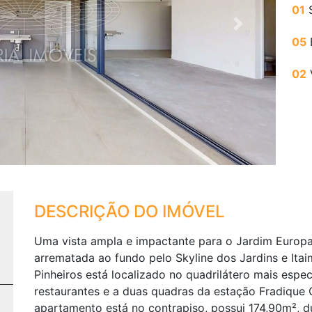
01
S
Next
05
02
DESCRIÇÃO DO IMÓVEL
Uma vista ampla e impactante para o Jardim Europa,
arrematada ao fundo pelo Skyline dos Jardins e Ita
Pinheiros está localizado no quadrilátero mais especi
restaurantes e a duas quadras da estação Fradique 
apartamento está no contrapiso, possui 174,90m², d