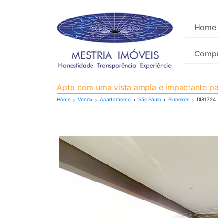
Home
Compr
Apartamento para Venda
Apto com uma vista ampla e impactante par
Home
Venda
Apartamento
São Paulo
Pinheiros
DI81724