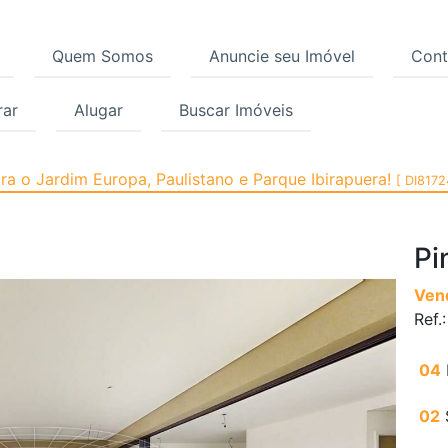
Quem Somos
Anuncie seu Imóvel
Cont
ar
Alugar
Buscar Imóveis
, Pinheiros, São Paulo
a o Jardim Europa, Paulistano e Parque Ibirapuera!
[ DI8172
Pi
Ven
Ref.
04
02