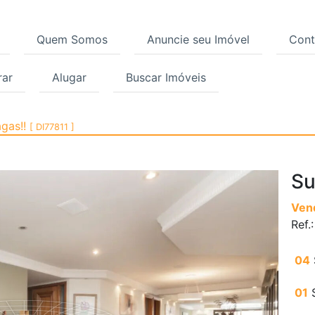
Quem Somos
Anuncie seu Imóvel
Cont
ar
Alugar
Buscar Imóveis
a, Sumaré, São Paulo |
agas!!
[ DI77811 ]
Su
Ven
Ref.
04
01
S