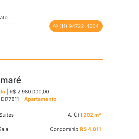
ato
(11) 94722-4054
 Cód: DI77811
maré
da
| R$ 2.980.000,00
: DI77811 -
Apartamento
Suítes
A. Útil
202 m²
ala
Condomínio
R$ 4.011