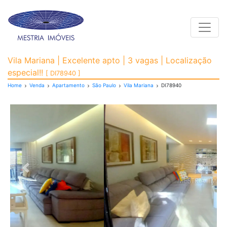
Toggle
Apartamento para Venda
Vila Mariana | Excelente apto | 3 vagas | Localização
especial!!
[ DI78940 ]
Home
Venda
Apartamento
São Paulo
Vila Mariana
DI78940
Previous
Next