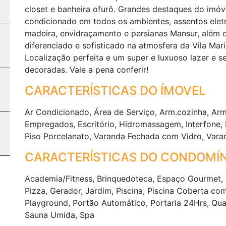
closet e banheira ofurô. Grandes destaques do imóvel
condicionado em todos os ambientes, assentos elet
madeira, envidraçamento e persianas Mansur, além d
diferenciado e sofisticado na atmosfera da Vila Mar
Localização perfeita e um super e luxuoso lazer e
decoradas. Vale a pena conferir!
CARACTERÍSTICAS DO ÍMOVEL
Ar Condicionado, Área de Serviço, Arm.cozinha, Ar
Empregados, Escritório, Hidromassagem, Interfone, L
Piso Porcelanato, Varanda Fechada com Vidro, Va
CARACTERÍSTICAS DO CONDOMÍN
Academia/Fitness, Brinquedoteca, Espaço Gourmet, 
Pizza, Gerador, Jardim, Piscina, Piscina Coberta com 
Playground, Portão Automático, Portaria 24Hrs, Qua
Sauna Umida, Spa