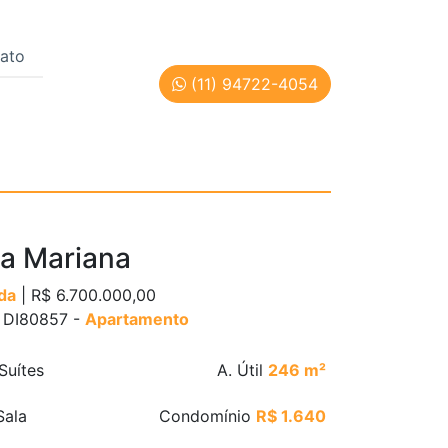
ato
(11) 94722-4054
ulo | Cód: DI80857
la Mariana
da
| R$ 6.700.000,00
: DI80857 -
Apartamento
Suítes
A. Útil
246 m²
ala
Condomínio
R$ 1.640