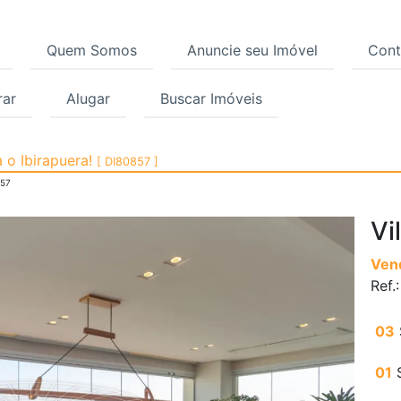
Quem Somos
Anuncie seu Imóvel
Cont
ar
Alugar
Buscar Imóveis
, Vila Mariana, São Pa
 o Ibirapuera!
[ DI80857 ]
857
Vi
Ven
Ref.
03
01
S