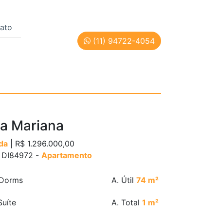
ato
(11) 94722-4054
ulo | Cód: DI84972
la Mariana
da
| R$ 1.296.000,00
: DI84972 -
Apartamento
Dorms
A. Útil
74 m²
uíte
A. Total
1 m²