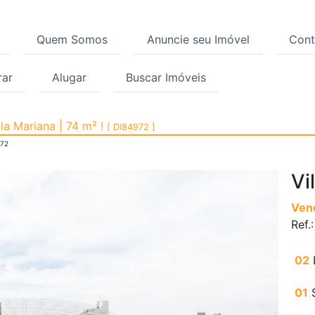
Quem Somos
Anuncie seu Imóvel
Cont
ar
Alugar
Buscar Imóveis
, Vila Mariana, São Pa
ila Mariana | 74 m² !
[ DI84972 ]
972
Vi
Ven
Ref.
02
01
S