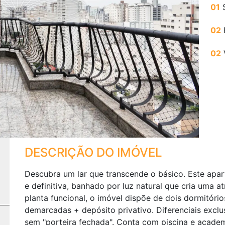
01
S
Next
02
02
DESCRIÇÃO DO IMÓVEL
Descubra um lar que transcende o básico. Este apa
e definitiva, banhado por luz natural que cria uma
planta funcional, o imóvel dispõe de dois dormitórios
demarcadas + depósito privativo. Diferenciais excl
sem "porteira fechada". Conta com piscina e acade