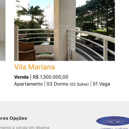
Vila Mariana
Venda
| R$ 1.300.000,00
Apartamento
03
Dorms
01
Vaga
(
02
Suítes)
ores Opções
amento a venda em Moema