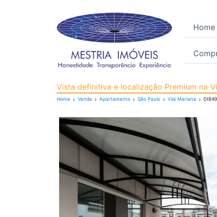
Home
Compr
Apartamento para Venda
Vista definitiva e localização Premium na V
Home
Venda
Apartamento
São Paulo
Vila Mariana
DI84