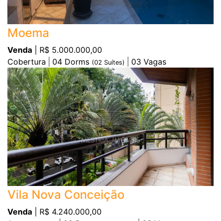
Moema
Venda
| R$ 5.000.000,00
Cobertura
04
Dorms
03
Vagas
(
02
Suítes)
Vila Nova Conceição
Venda
| R$ 4.240.000,00