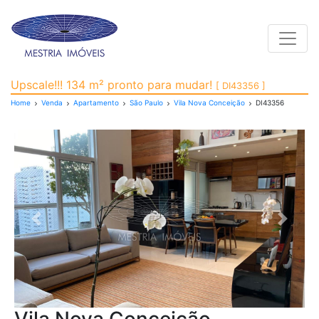
Toggle
Apartamento para Vend
Upscale!!! 134 m² pronto para mudar!
[ DI43356 ]
Home
Venda
Apartamento
São Paulo
Vila Nova Conceição
DI43356
Previous
Next