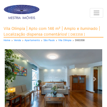
Toggle
Apartamento para Venda
Vila Olímpia | Apto com 146 m² | Amplo e iluminado |
Localização dispensa comentários!
[ DI83358 ]
Home
Venda
Apartamento
São Paulo
Vila Olímpia
DI83358
Previous
Next