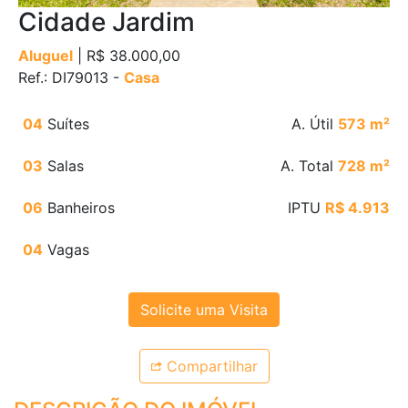
Cidade Jardim
Aluguel
| R$ 38.000,00
Ref.: DI79013 -
Casa
04
Suítes
A. Útil
573 m²
03
Salas
A. Total
728 m²
06
Banheiros
IPTU
R$ 4.913
04
Vagas
Solicite uma Visita
Compartilhar