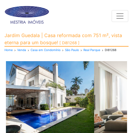
Toggle
Casa em Condomínio pa
Jardim Guedala | Casa reformada com 751 m², vista
eterna para um bosque!
[ DI81268 ]
Home
Venda
Casa em Condomínio
São Paulo
Real Parque
DI81268
Previous
Next