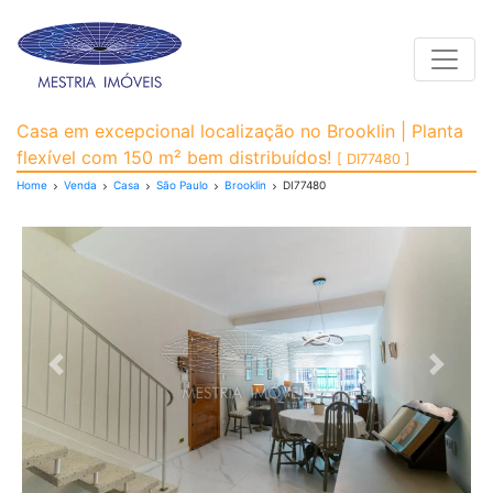
Toggle
Casa para Venda, Brook
Casa em excepcional localização no Brooklin | Planta
flexível com 150 m² bem distribuídos!
[ DI77480 ]
Home
Venda
Casa
São Paulo
Brooklin
DI77480
Previous
Next