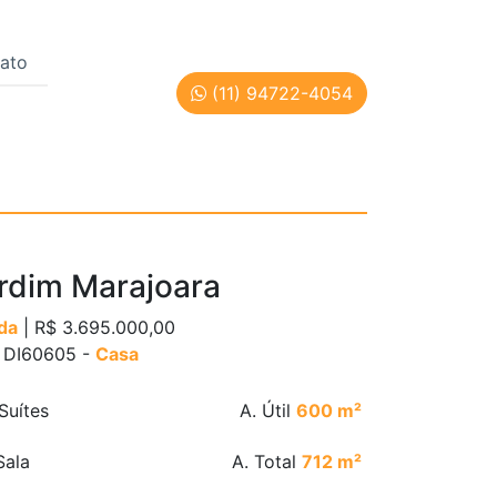
ato
(11) 94722-4054
 | Cód: DI60605
rdim Marajoara
da
| R$ 3.695.000,00
: DI60605 -
Casa
Suítes
A. Útil
600 m²
ala
A. Total
712 m²