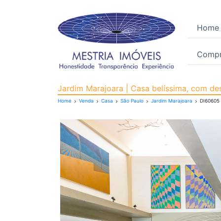
Home
Compr
Casa para Venda, Jardi
Jardim Marajoara | Casa belíssima, com de
Home
Venda
Casa
São Paulo
Jardim Marajoara
DI60605