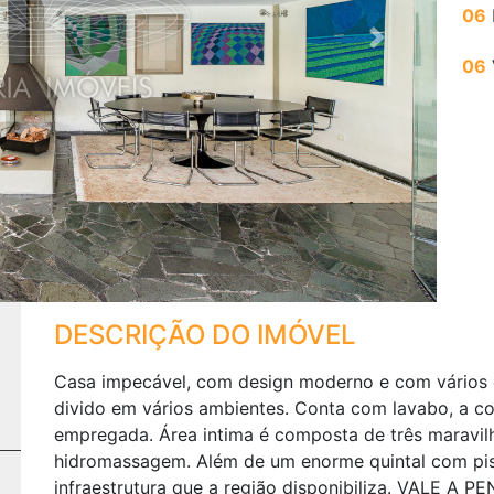
06
Next
06
DESCRIÇÃO DO IMÓVEL
Casa impecável, com design moderno e com vários di
divido em vários ambientes. Conta com lavabo, a c
empregada. Área intima é composta de três maravilh
hidromassagem. Além de um enorme quintal com pisc
infraestrutura que a região disponibiliza. VALE A