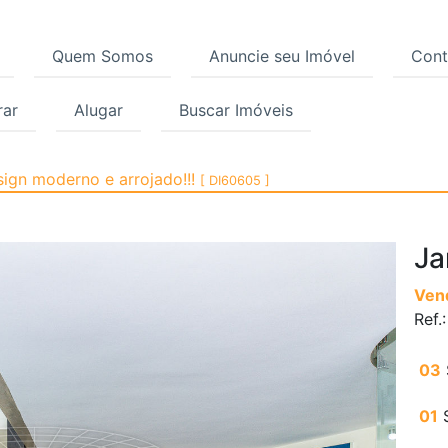
Quem Somos
Anuncie seu Imóvel
Cont
ar
Alugar
Buscar Imóveis
m Marajoara, São Paulo
sign moderno e arrojado!!!
[ DI60605 ]
Ja
Ven
Ref.
03
01
S