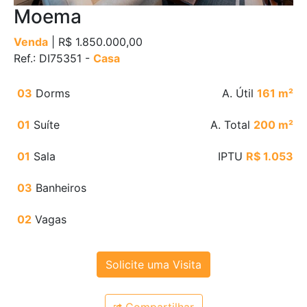
Moema
Venda
| R$ 1.850.000,00
Ref.: DI75351 -
Casa
03
Dorms
A. Útil
161 m²
01
Suíte
A. Total
200 m²
01
Sala
IPTU
R$ 1.053
03
Banheiros
02
Vagas
Solicite uma Visita