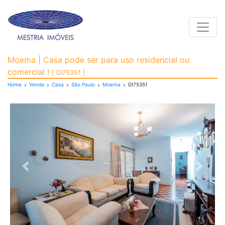
Toggle
Casa para Venda, Moem
Moema | Casa pode ser para uso residencial ou
comercial !
[ DI75351 ]
Home
Venda
Casa
São Paulo
Moema
DI75351
Previous
Next