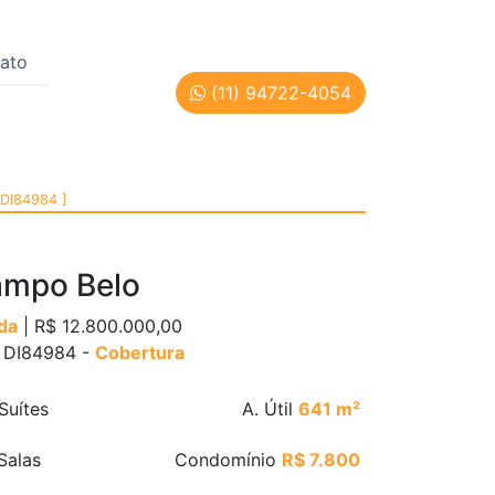
ato
(11) 94722-4054
 | Cód: DI84984
 DI84984 ]
mpo Belo
da
| R$ 12.800.000,00
: DI84984 -
Cobertura
Suítes
A. Útil
641 m²
Salas
Condomínio
R$ 7.800