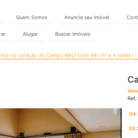
Quem Somos
Anuncie seu Imóvel
Cont
ar
Alugar
Buscar Imóveis
 Campo Belo, São Paulo
única no coração do Campo Belo| Com 641 m² e 4 suítes !
[
Ca
Ven
Ref.
04
02