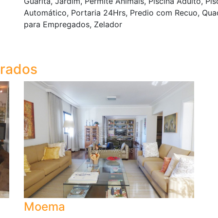
Guarita, Jardim, Permite Animais, Piscina Adulto, Pis
Automático, Portaria 24Hrs, Predio com Recuo, Quadr
para Empregados, Zelador
trados
Moema