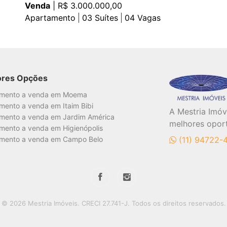
Venda
| R$ 3.000.000,00
Apartamento
03
Suítes
04
Vagas
ores Opções
amento a venda em Moema
mento a venda em Itaim Bibi
A Mestria Imóv
mento a venda em Jardim América
melhores opor
mento a venda em Higienópolis
mento a venda em Campo Belo
(11) 94722
© 2026 Mestria Imóveis. CRECI 27.741-J. Todos os direitos reservados.