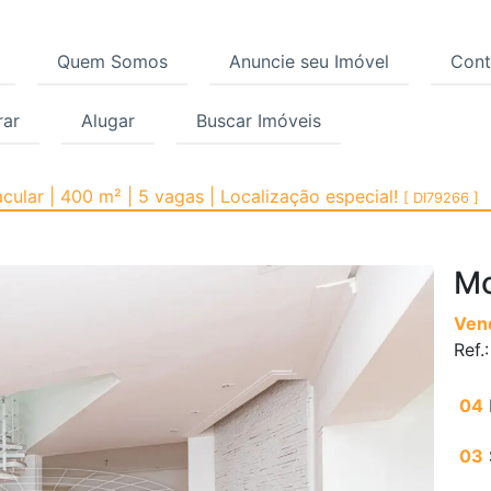
Quem Somos
Anuncie seu Imóvel
Cont
ar
Alugar
Buscar Imóveis
 Moema, São Paulo | Có
ular | 400 m² | 5 vagas | Localização especial!
[ DI79266 ]
M
Ven
Ref.
04
03