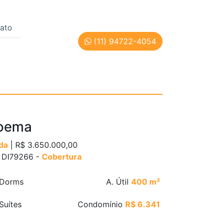
ato
(11) 94722-4054
d: DI79266
oema
da
| R$ 3.650.000,00
: DI79266 -
Cobertura
Dorms
A. Útil
400 m²
Suítes
Condomínio
R$ 6.341