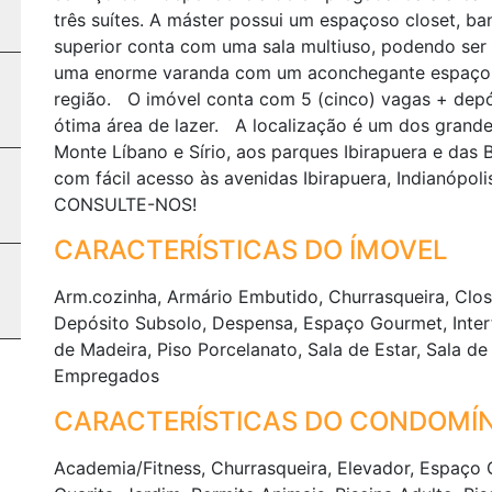
três suítes. A máster possui um espaçoso closet, b
superior conta com uma sala multiuso, podendo ser 
uma enorme varanda com um aconchegante espaço go
região. O imóvel conta com 5 (cinco) vagas + depó
ótima área de lazer. A localização é um dos grandes
Monte Líbano e Sírio, aos parques Ibirapuera e das 
com fácil acesso às avenidas Ibirapuera, Indianópol
CONSULTE-NOS!
CARACTERÍSTICAS DO ÍMOVEL
Arm.cozinha, Armário Embutido, Churrasqueira, Clo
Depósito Subsolo, Despensa, Espaço Gourmet, Interfo
de Madeira, Piso Porcelanato, Sala de Estar, Sala de
Empregados
CARACTERÍSTICAS DO CONDOMÍN
Academia/Fitness, Churrasqueira, Elevador, Espaço