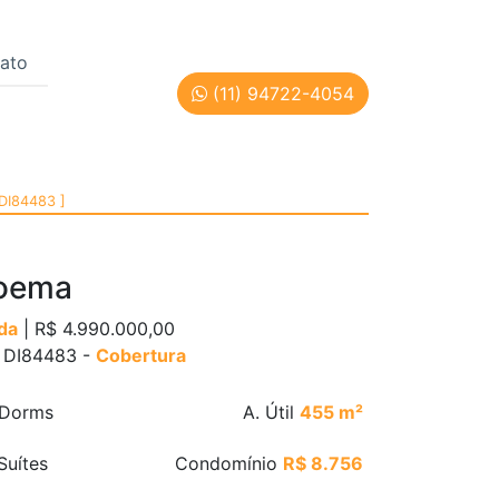
ato
(11) 94722-4054
ód: DI84483
 DI84483 ]
oema
da
| R$ 4.990.000,00
: DI84483 -
Cobertura
Dorms
A. Útil
455 m²
Suítes
Condomínio
R$ 8.756