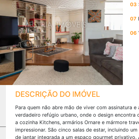
03
Next
07
06
DESCRIÇÃO DO IMÓVEL
Para quem não abre mão de viver com assinatura e 
verdadeiro refúgio urbano, onde o design encontra
a cozinha Kitchens, armários Ornare e mármore trav
impressionar. São cinco salas de estar, incluindo u
de jantar integrada a um espaço gourmet privativo.