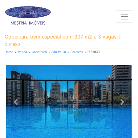
Toggle
Cobertura para Venda, 
Cobertura bem especial com 307 m2 e 3 vagas!
[
DI81930 ]
Home
Venda
Cobertura
São Paulo
Perdizes
DI81930
Previous
Next