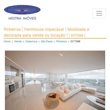
Toggle
Cobertura para Venda, 
Pinheiros | Penthouse impecável | Mobiliada e
decorada para venda ou locação !
[ DI77088 ]
Home
Venda
Cobertura
São Paulo
Pinheiros
DI77088
Previous
Next