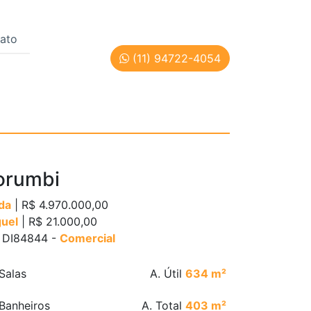
ato
(11) 94722-4054
Cód: DI84844
orumbi
da
| R$ 4.970.000,00
guel
| R$ 21.000,00
: DI84844 -
Comercial
Salas
A. Útil
634 m²
Banheiros
A. Total
403 m²