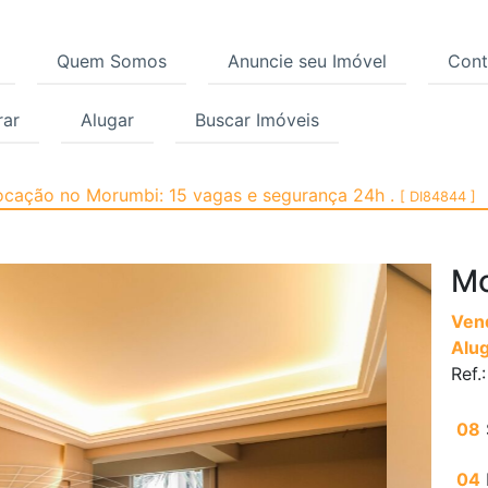
Quem Somos
Anuncie seu Imóvel
Cont
ar
Alugar
Buscar Imóveis
 Morumbi, São Paulo | 
ocação no Morumbi: 15 vagas e segurança 24h .
[ DI84844 ]
M
Ven
Alu
Ref.
08
04