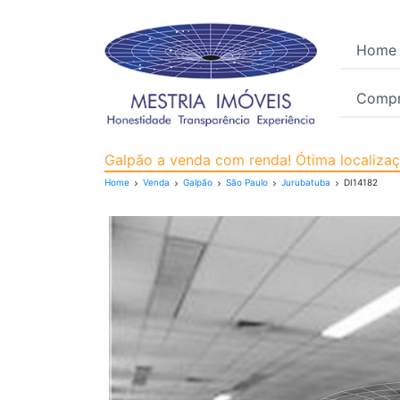
Home
Compr
Galpão para Venda, Jur
Galpão a venda com renda! Ótima localiza
Home
Venda
Galpão
São Paulo
Jurubatuba
DI14182