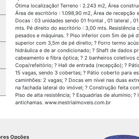
Ótima localização! Terreno : 2.243 m2, Área construç
Área de escritório : 1.098,90 m2, Área de recepção e
Docas : 03 unidades sendo 01 frontal , 01 lateral , 01
mts. Pé direito do escritório : 3,00 mts. Resistência
pesados e máquinas. ? Piso inferior com 5m de pé di
superior com 3,5m de pé direito; ? Forro termo acúst
hidráulica e de ar condicionado; ? Shaft de dados p
cabeamento e fibra óptica; ? 2 banheiros coletivos c
Copa/refeitório; ? Hall de entrada (recepção); ? Pát
15 vagas, sendo 3 cobertas; ? Pátio coberto para 
caminhões: 2 vagas; ? Docas em nível nas duas extr
na fachada lateral do imóvel; ? Construção feita c
Piso de alta resistência; ? Esquadrias de alumínio; ?
antichamas. www.mestriaimoveis.com.br
ores Opções