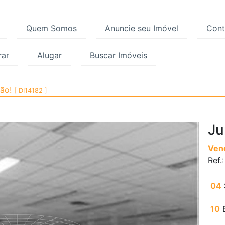
Quem Somos
Anuncie seu Imóvel
Cont
ar
Alugar
Buscar Imóveis
ubatuba, São Paulo | C
ção!
[ DI14182 ]
Ju
Ven
Ref.
04
10
B