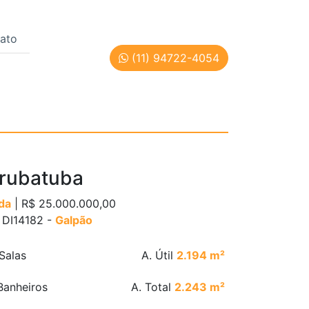
ato
(11) 94722-4054
ód: DI14182
rubatuba
da
| R$ 25.000.000,00
: DI14182 -
Galpão
Salas
A. Útil
2.194 m²
anheiros
A. Total
2.243 m²