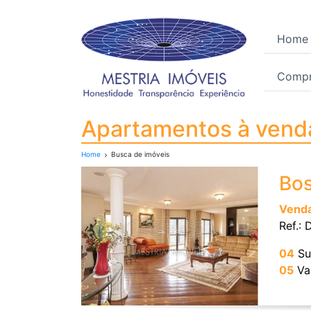
Home
Compr
Apartamentos à vend
Apartamentos à ven
Home
Busca de imóveis
Bo
Vend
Ref.:
04
Su
05
Va