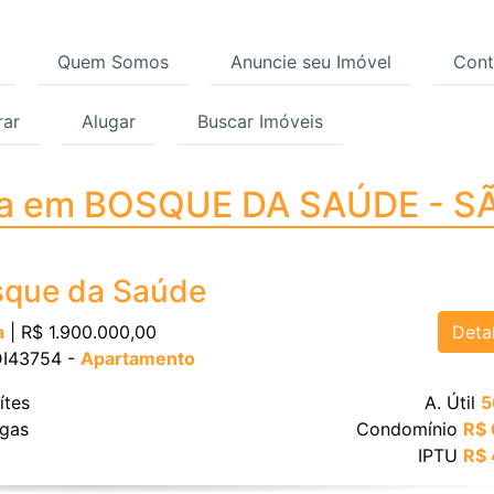
Quem Somos
Anuncie seu Imóvel
Cont
ar
Alugar
Buscar Imóveis
a em BOSQUE DA SAÚDE
da em BOSQUE DA SAÚDE - S
sque da Saúde
Deta
a
| R$ 1.900.000,00
 DI43754 -
Apartamento
ítes
A. Útil
5
gas
Condomínio
R$ 
IPTU
R$ 