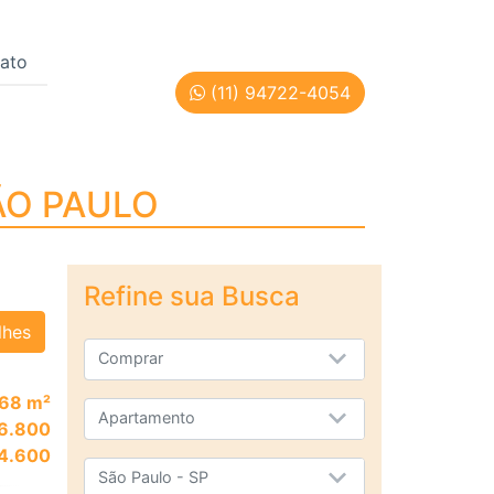
ato
(11) 94722-4054
 - SÃO PAULO
ÃO PAULO
Refine sua Busca
lhes
Comprar
68 m²
Apartamento
6.800
4.600
São Paulo - SP