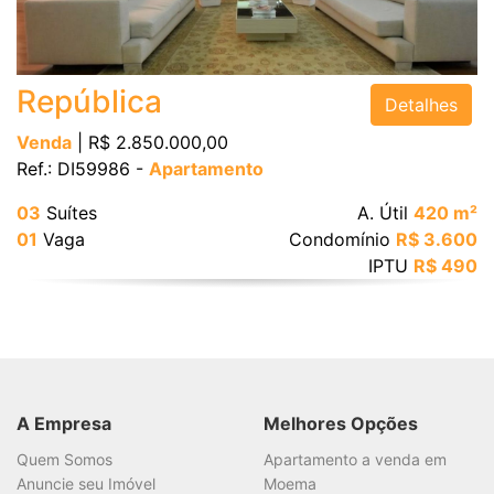
Bairro
República
Detalhes
Venda
| R$ 2.850.000,00
Ref.: DI59986 -
Apartamento
Valor
03
Suítes
A. Útil
420 m²
01
Vaga
Condomínio
R$ 3.600
IPTU
R$ 490
Dormitórios
Suítes
A Empresa
Melhores Opções
Vagas
Quem Somos
Apartamento a venda em
Anuncie seu Imóvel
Moema