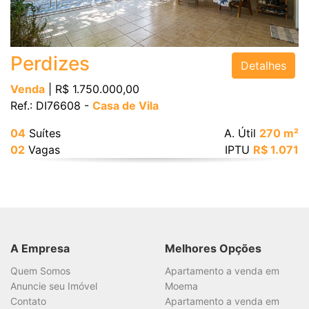
Bairro
Perdizes
Detalhes
Venda
| R$ 1.750.000,00
Ref.: DI76608 -
Casa de Vila
Valor
04
Suítes
A. Útil
270 m²
02
Vagas
IPTU
R$ 1.071
Dormitórios
Suítes
A Empresa
Melhores Opções
Quem Somos
Apartamento a venda em
Vagas
Anuncie seu Imóvel
Moema
Contato
Apartamento a venda em