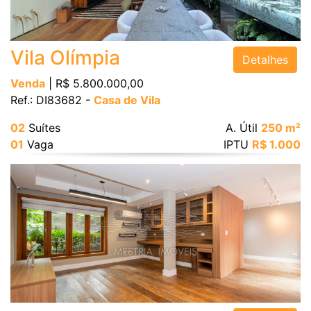
Vagas
Vila Olímpia
Detalhes
Área Útil (m²)
Venda
| R$ 5.800.000,00
Ref.: DI83682 -
Casa de Vila
Área Total (m²)
02
Suítes
A. Útil
250 m²
01
Vaga
IPTU
R$ 1.000
BUSCAR