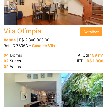
Bairro
Vila Olímpia
Detalhes
Venda
| R$ 2.300.000,00
Ref.: DI78063 -
Casa de Vila
Valor
04
Dorms
A. Útil
199 m²
02
Suítes
IPTU
R$ 1.000
02
Vagas
Dormitórios
Suítes