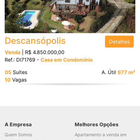
Bairro
Descansópolis
Detalhes
Venda
| R$ 4.850.000,00
Ref.: DI71769 -
Casa em Condomínio
Valor
05
Suítes
A. Útil
977 m²
10
Vagas
Dormitórios
Suítes
A Empresa
Melhores Opções
Quem Somos
Apartamento a venda em