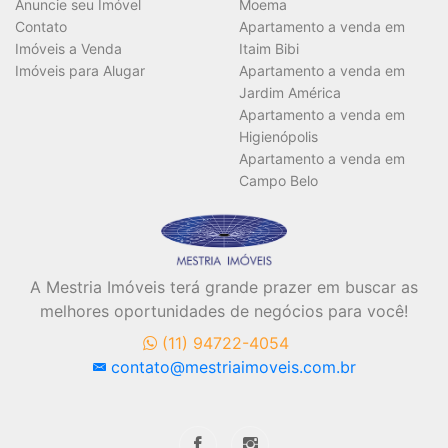
Vagas
Anuncie seu Imóvel
Moema
Contato
Apartamento a venda em
Imóveis a Venda
Itaim Bibi
Imóveis para Alugar
Apartamento a venda em
Área Útil (m²)
Jardim América
Apartamento a venda em
Higienópolis
Apartamento a venda em
Área Total (m²)
Campo Belo
A Mestria Imóveis terá grande prazer em buscar as
melhores oportunidades de negócios para você!
BUSCAR
(11) 94722-4054
contato@mestriaimoveis.com.br