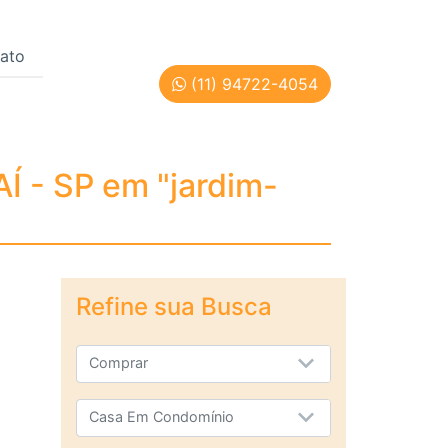
ato
(11) 94722-4054
NDIAÍ - SP em "jardim
Í - SP em "jardim-
Refine sua Busca
Comprar
Casa Em Condomínio