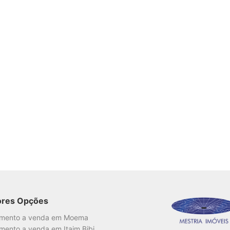
ores Opções
amento a venda em Moema
mento a venda em Itaim Bibi