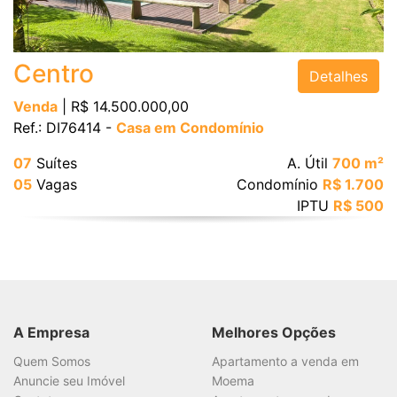
Vagas
Centro
Detalhes
Área Útil (m²)
Venda
| R$ 14.500.000,00
Ref.: DI76414 -
Casa em Condomínio
Área Total (m²)
07
Suítes
A. Útil
700 m²
05
Vagas
Condomínio
R$ 1.700
IPTU
R$ 500
BUSCAR
A Empresa
Melhores Opções
Quem Somos
Apartamento a venda em
Anuncie seu Imóvel
Moema