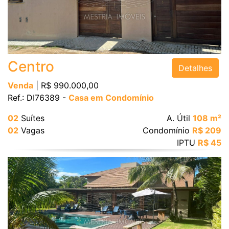
Bairro
Centro
Detalhes
Venda
| R$ 990.000,00
Ref.: DI76389 -
Casa em Condomínio
Valor
02
Suítes
A. Útil
108 m²
02
Vagas
Condomínio
R$ 209
IPTU
R$ 45
Dormitórios
Suítes